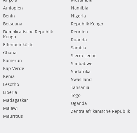
Angola
Mosambik
Äthiopien
Namibia
Benin
Nigeria
Botsuana
Republik Kongo
Demokratische Republik
Réunion
Kongo
Ruanda
Elfenbeinküste
Sambia
Ghana
Sierra Leone
Kamerun
Simbabwe
Kap Verde
Südafrika
Kenia
Swasiland
Lesotho
Tansania
Liberia
Togo
Madagaskar
Uganda
Malawi
Zentralafrikanische Republik
Mauritius