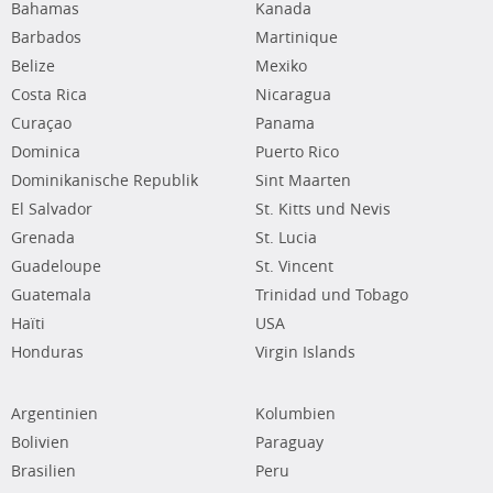
Bahamas
Kanada
Barbados
Martinique
Belize
Mexiko
Costa Rica
Nicaragua
Curaçao
Panama
Dominica
Puerto Rico
Dominikanische Republik
Sint Maarten
El Salvador
St. Kitts und Nevis
Grenada
St. Lucia
Guadeloupe
St. Vincent
Guatemala
Trinidad und Tobago
Haïti
USA
Honduras
Virgin Islands
Argentinien
Kolumbien
Bolivien
Paraguay
Brasilien
Peru