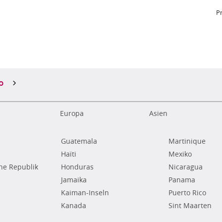
P
o
Europa
Asien
Guatemala
Martinique
Haïti
Mexiko
he Republik
Honduras
Nicaragua
Jamaika
Panama
Kaiman-Inseln
Puerto Rico
Kanada
Sint Maarten