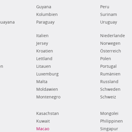
Guyana
Peru
Kolumbien
Surinam
Guayana
Paraguay
Uruguay
Italien
Niederlande
Jersey
Norwegen
Kroatien
Österreich
Lettland
Polen
en
Litauen
Portugal
Luxemburg
Rumänien
Malta
Russland
Moldawien
Schweden
Montenegro
Schweiz
Kasachstan
Mongolei
Kuwait
Philippinen
Macao
Singapur