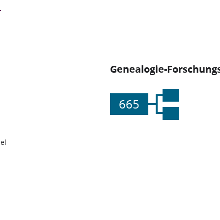
Genealogie-Forschungs
665
el