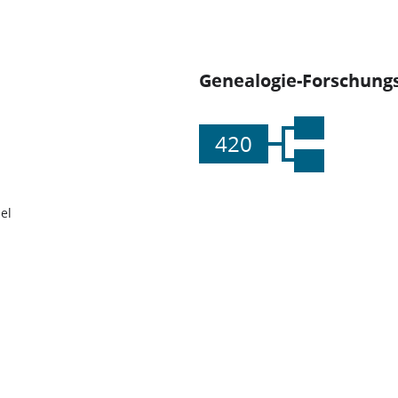
Genealogie-Forschungs
420
el