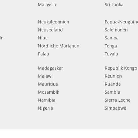
Malaysia
Sri Lanka
Neukaledonien
Papua-Neuguin
Neuseeland
Salomonen
ln
Niue
Samoa
Nördliche Marianen
Tonga
Palau
Tuvalu
Madagaskar
Republik Kongo
Malawi
Réunion
Mauritius
Ruanda
Mosambik
Sambia
Namibia
Sierra Leone
Nigeria
Simbabwe