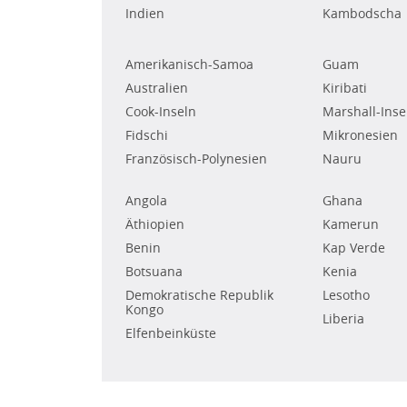
Indien
Kambodscha
Amerikanisch-Samoa
Guam
Australien
Kiribati
Cook-Inseln
Marshall-Inse
Fidschi
Mikronesien
Französisch-Polynesien
Nauru
Angola
Ghana
Äthiopien
Kamerun
Benin
Kap Verde
Botsuana
Kenia
Demokratische Republik
Lesotho
Kongo
Liberia
Elfenbeinküste