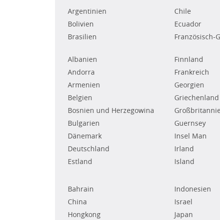
Argentinien
Chile
Bolivien
Ecuador
Brasilien
Französisch-
Albanien
Finnland
Andorra
Frankreich
Armenien
Georgien
Belgien
Griechenland
Bosnien und Herzegowina
Großbritanni
Bulgarien
Guernsey
Dänemark
Insel Man
Deutschland
Irland
Estland
Island
Bahrain
Indonesien
China
Israel
Hongkong
Japan