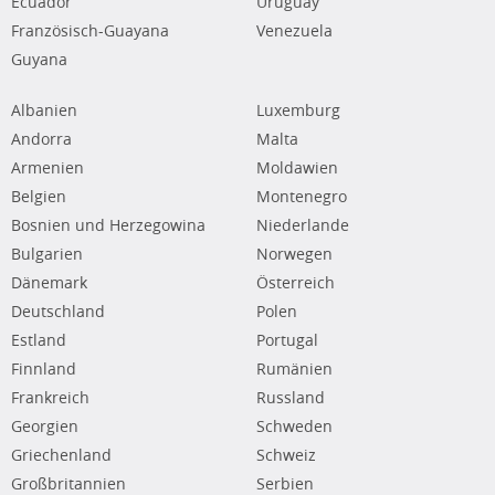
Ecuador
Uruguay
Französisch-Guayana
Venezuela
Guyana
Albanien
Luxemburg
Andorra
Malta
Armenien
Moldawien
Belgien
Montenegro
Bosnien und Herzegowina
Niederlande
Bulgarien
Norwegen
Dänemark
Österreich
Deutschland
Polen
Estland
Portugal
Finnland
Rumänien
Frankreich
Russland
Georgien
Schweden
Griechenland
Schweiz
Großbritannien
Serbien