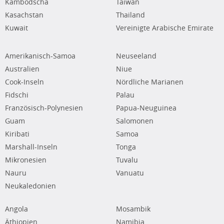
Kambodscha
Taiwan
Kasachstan
Thailand
Kuwait
Vereinigte Arabische Emirate
Amerikanisch-Samoa
Neuseeland
Australien
Niue
Cook-Inseln
Nördliche Marianen
Fidschi
Palau
Französisch-Polynesien
Papua-Neuguinea
Guam
Salomonen
Kiribati
Samoa
Marshall-Inseln
Tonga
Mikronesien
Tuvalu
Nauru
Vanuatu
Neukaledonien
Angola
Mosambik
Äthiopien
Namibia