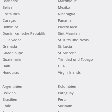
Barbados
Martinique
Belize
Mexiko
Costa Rica
Nicaragua
Curaçao
Panama
Dominica
Puerto Rico
Dominikanische Republik
Sint Maarten
El Salvador
St. Kitts und Nevis
Grenada
St. Lucia
Guadeloupe
St. Vincent
Guatemala
Trinidad und Tobago
Haïti
USA
Honduras
Virgin Islands
Argentinien
Kolumbien
Bolivien
Paraguay
Brasilien
Peru
Chile
Surinam