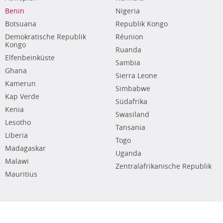
Benin
Nigeria
Botsuana
Republik Kongo
Demokratische Republik
Réunion
Kongo
Ruanda
Elfenbeinküste
Sambia
Ghana
Sierra Leone
Kamerun
Simbabwe
Kap Verde
Südafrika
Kenia
Swasiland
Lesotho
Tansania
Liberia
Togo
Madagaskar
Uganda
Malawi
Zentralafrikanische Republik
Mauritius