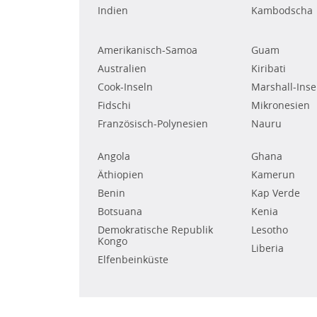
Indien
Kambodscha
Amerikanisch-Samoa
Guam
Australien
Kiribati
Cook-Inseln
Marshall-Inse
Fidschi
Mikronesien
Französisch-Polynesien
Nauru
Angola
Ghana
Äthiopien
Kamerun
Benin
Kap Verde
Botsuana
Kenia
Demokratische Republik
Lesotho
Kongo
Liberia
Elfenbeinküste