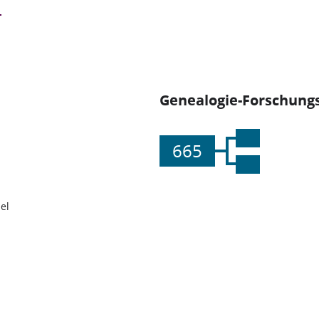
Genealogie-Forschungs
665
el