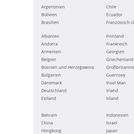
Argentinien
Chile
Bolivien
Ecuador
Brasilien
Französisch-
Albanien
Finnland
Andorra
Frankreich
Armenien
Georgien
Belgien
Griechenland
Bosnien und Herzegowina
Großbritanni
Bulgarien
Guernsey
Dänemark
Insel Man
Deutschland
Irland
Estland
Island
Bahrain
Indonesien
China
Israel
Hongkong
Japan