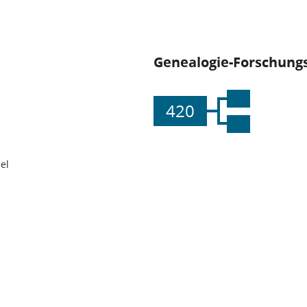
Genealogie-Forschungs
420
el