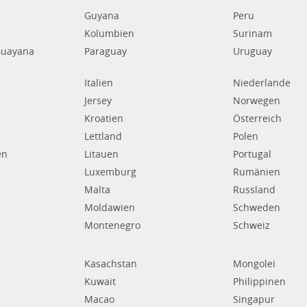
Guyana
Peru
Kolumbien
Surinam
Guayana
Paraguay
Uruguay
Italien
Niederlande
Jersey
Norwegen
Kroatien
Österreich
Lettland
Polen
en
Litauen
Portugal
Luxemburg
Rumänien
Malta
Russland
Moldawien
Schweden
Montenegro
Schweiz
Kasachstan
Mongolei
Kuwait
Philippinen
Macao
Singapur