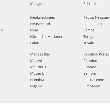
Malaysia
Sri Lanka
Neukaledonien
Papua-Neuguin
Neuseeland
Salomonen
ln
Niue
Samoa
Nördliche Marianen
Tonga
Palau
Tuvalu
Madagaskar
Republik Kongo
Malawi
Réunion
Mauritius
Ruanda
Mosambik
Sambia
Namibia
Sierra Leone
Nigeria
Simbabwe