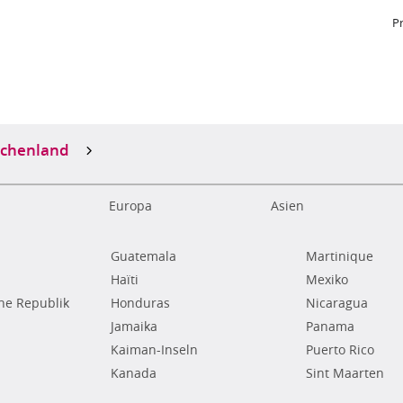
P
echenland
Europa
Asien
Guatemala
Martinique
Haïti
Mexiko
he Republik
Honduras
Nicaragua
Jamaika
Panama
Kaiman-Inseln
Puerto Rico
Kanada
Sint Maarten