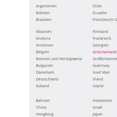
Argentinien
Chile
Bolivien
Ecuador
Brasilien
Französisch-
Albanien
Finnland
Andorra
Frankreich
Armenien
Georgien
Belgien
Griechenland
Bosnien und Herzegowina
Großbritanni
Bulgarien
Guernsey
Dänemark
Insel Man
Deutschland
Irland
Estland
Island
Bahrain
Indonesien
China
Israel
Hongkong
Japan