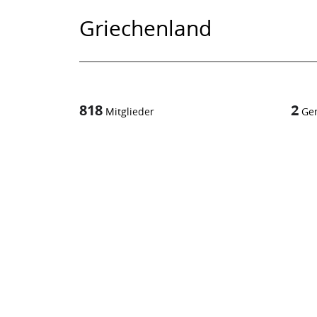
Griechenland
818
2
Mitglieder
Ge
1
/