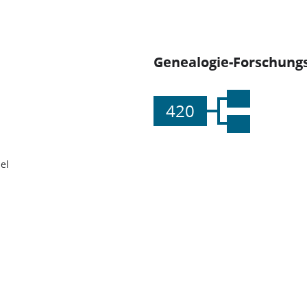
Genealogie-Forschungs
420
el