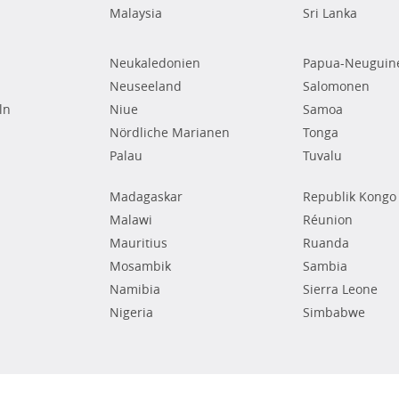
Malaysia
Sri Lanka
Neukaledonien
Papua-Neuguin
Neuseeland
Salomonen
ln
Niue
Samoa
Nördliche Marianen
Tonga
Palau
Tuvalu
Madagaskar
Republik Kongo
Malawi
Réunion
Mauritius
Ruanda
Mosambik
Sambia
Namibia
Sierra Leone
Nigeria
Simbabwe