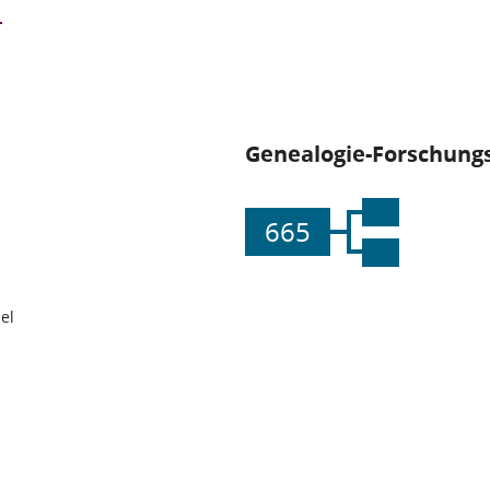
Genealogie-Forschungs
665
el