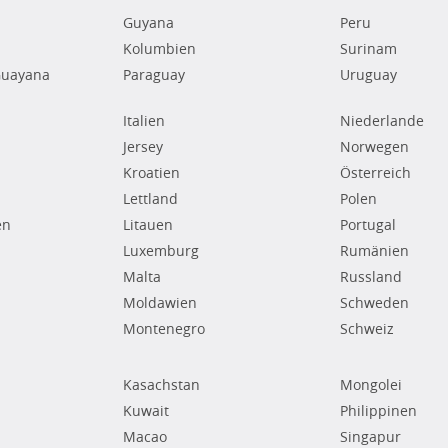
Guyana
Peru
Kolumbien
Surinam
Guayana
Paraguay
Uruguay
Italien
Niederlande
Jersey
Norwegen
Kroatien
Österreich
Lettland
Polen
en
Litauen
Portugal
Luxemburg
Rumänien
Malta
Russland
Moldawien
Schweden
Montenegro
Schweiz
Kasachstan
Mongolei
Kuwait
Philippinen
Macao
Singapur