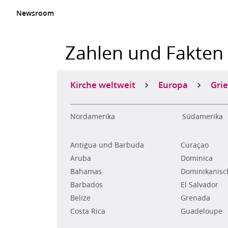
Newsroom
Zahlen und Fakten
Kirche weltweit
Europa
Gri
Nordamerika
Südamerika
Antigua und Barbuda
Curaçao
Aruba
Dominica
Bahamas
Dominikanisc
Barbados
El Salvador
Belize
Grenada
Costa Rica
Guadeloupe