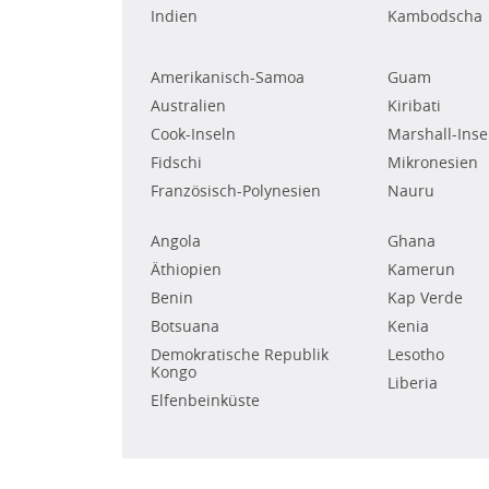
Indien
Kambodscha
Amerikanisch-Samoa
Guam
Australien
Kiribati
Cook-Inseln
Marshall-Inse
Fidschi
Mikronesien
Französisch-Polynesien
Nauru
Angola
Ghana
Äthiopien
Kamerun
Benin
Kap Verde
Botsuana
Kenia
Demokratische Republik
Lesotho
Kongo
Liberia
Elfenbeinküste