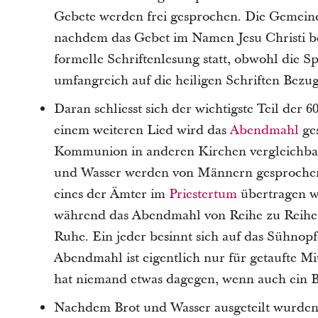
Gebete werden frei gesprochen. Die Gemeind
nachdem das Gebet im Namen Jesu Christi be
formelle Schriftenlesung statt, obwohl die 
umfangreich auf die heiligen Schriften Bez
Daran schliesst sich der wichtigste Teil de
einem weiteren Lied wird das
Abendmahl
ges
Kommunion in anderen Kirchen vergleichbar
und Wasser werden von Männern gesprochen
eines der Ämter im
Priestertum
übertragen wu
während das Abendmahl von Reihe zu Reihe w
Ruhe. Ein jeder besinnt sich auf das Sühnopf
Abendmahl ist eigentlich nur für getaufte Mi
hat niemand etwas dagegen, wenn auch ein 
Nachdem Brot und Wasser ausgeteilt wurden,